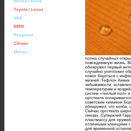
Honda / Acura
Toyota / Lexus
VAG
BMW
Peugeout
Citroen
Масла
полна случайных откры
повседневную жизнь. В
обнаружил первый анти
случайно уничтожил об
помог бороться с инфе
жизней. Тефлон Химик 
забывчивости: оставлен
температурам и воздей
систем «теплый пол» и
оргстекла оспариваетс
советским химиком Бо
обнаружил, что колба, 
Сейчас оргстекло широк
линзах. Суперклей Гарр
пластмассу для оружей
отличными клеящими св
для временной останов