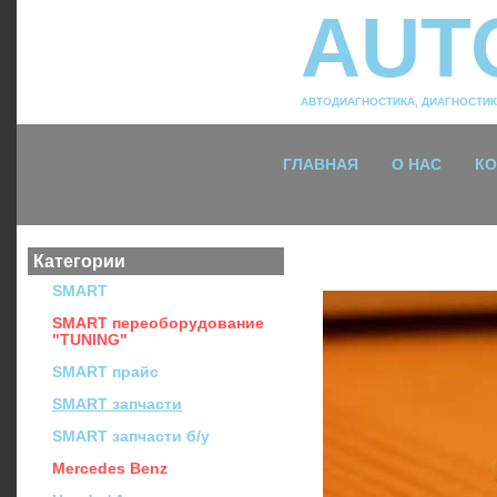
AUT
АВТОДИАГНОСТИКА
,
ДИАГНОСТИ
ГЛАВНАЯ
О НАС
КО
Категории
Наш сервис
SMART
SMART переоборудование
"TUNING"
SMART прайс
SMART запчасти
SMART запчасти б/у
Mercedes Benz