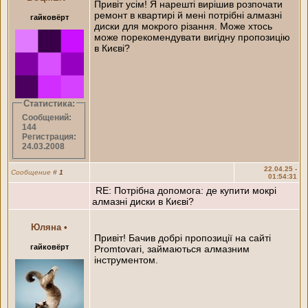
Привіт усім! Я нарешті вирішив розпочати
ремонт в квартирі й мені потрібні алмазні
гайковёрт
диски для мокрого різання. Може хтось
може порекомендувати вигідну пропозицію
в Києві?
Статистика:
Сообщений:
144
Регистрация:
24.03.2008
22.04.25 -
Сообщение
#
1
01:54:31
RE: Потрібна допомога: де купити мокрі
алмазні диски в Києві?
Юляна
•
Привіт! Бачив добрі пропозиції на сайті
гайковёрт
Promtovari, займаються алмазним
інструментом.