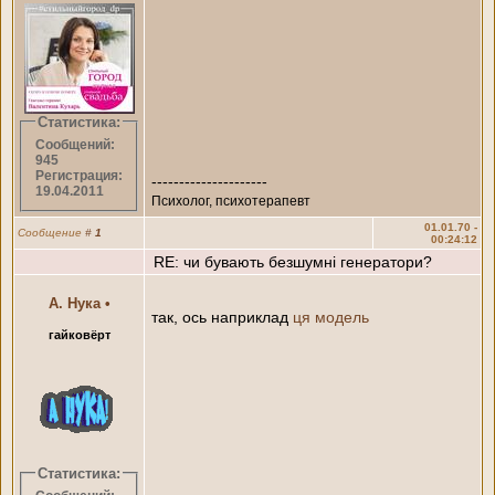
Статистика:
Сообщений:
945
Регистрация:
---------------------
19.04.2011
Психолог, психотерапевт
01.01.70 -
Сообщение
#
1
00:24:12
RE: чи бувають безшумні генератори?
А. Нука
•
так, ось наприклад
ця модель
гайковёрт
Статистика:
---------------------