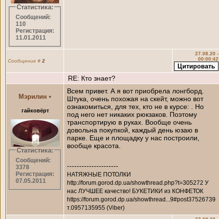
Статистика:
Сообщений:
110
Регистрация:
11.01.2011
27.08.20 -
00:00:42
Сообщение
#
2
RE: Кто знает?
Всем привет. А я вот приобрела лонгборд.
Мэрилин
•
Штука, очень похожая на скейт, можно вот
ознакомиться, для тех, кто не в курсе: . Но
гайковёрт
под него нет никаких рюкзаков. Поэтому
транспортирую в руках. Вообще очень
довольна покупкой, каждый день юзаю в
парке. Еще и площадку у нас построили,
вообще красота.
Статистика:
Сообщений:
---------------------
3378
Регистрация:
НАТЯЖНЫЕ ПОТОЛКИ
07.05.2011
http://forum.gorod.dp.ua/showthread.php?t=305272 У
нас ЛУЧШЕЕ качество! БУКЕТИКИ из КОНФЕТОК
https://forum.gorod.dp.ua/showthread...9#post37526739
т.0957135955 (Viber)