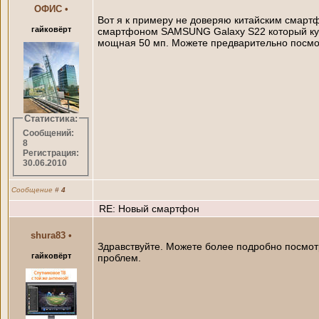
ОФИС
•
Вот я к примеру не доверяю китайским смартф
гайковёрт
смартфоном SAMSUNG Galaxy S22 который купи
мощная 50 мп. Можете предварительно посмотр
Статистика:
Сообщений:
8
Регистрация:
30.06.2010
Сообщение
#
4
RE: Новый смартфон
shura83
•
Здравствуйте. Можете более подробно посмот
гайковёрт
проблем.