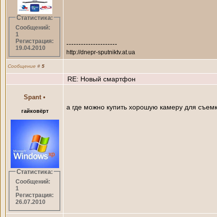
Статистика:
Сообщений:
1
Регистрация:
---------------------
19.04.2010
http://dnepr-sputniktv.at.ua
Сообщение
#
5
RE: Новый смартфон
Spant
•
а где можно купить хорошую камеру для съемки
гайковёрт
Статистика:
Сообщений:
1
Регистрация:
26.07.2010