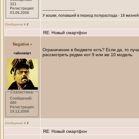
321
Регистрация:
---------------------
03.06.2006
У кошки, попавшей в период полураспада - 18 жизней
Сообщение
#
2
RE: Новый смартфон
Negative
•
Ограничение в бюджете есть? Если да, то лу
гайковёрт
рассмотреть редми нот 9 или же 10 модель.
Статистика:
Сообщений:
480
Регистрация:
19.12.2006
Сообщение
#
3
RE: Новый смартфон